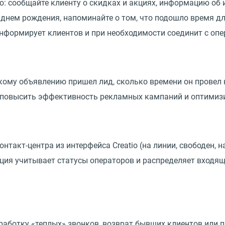
: сообщайте клиенту о скидках и акциях, информацию об 
 днем рождения, напоминайте о том, что подошло время д
нформирует клиентов и при необходимости соединит с опе
какому объявлению пришел лид, сколько времени он провел
повысить эффективность рекламных кампаний и оптимизи
такт-центра из интерфейса Creatio (на линии, свободен, на
ция учитывает статусы операторов и распределяет входящи
тработку «теплых» звонков, возврат бывших клиентов или