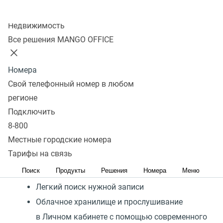
Повышайте качество
Колл-центр
обслуживания с помощью
Недвижимость
простого инструмента
Все решения MANGO OFFICE
Запись входящих и исходящих звонков
Номера
Ускорение прослушивания, шумоподавление,
Свой телефонный номер в любом
перемотка
регионе
Подключить
Добавление записей в избранное
8-800
Гибкие настройки функций, какие разговоры
Местные городские номера
записывать
Тарифы на связь
Исключения для записи разговоров
Поиск
Продукты
Решения
Номера
Меню
руководства
Легкий поиск нужной записи
Облачное хранилище и прослушивание
в Личном кабинете с помощью современного