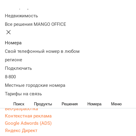
оптимизация,
Колл-центр
Недвижимость
продвижение сайтов
Все решения MANGO OFFICE
(SEO)
Номера
Свой телефонный номер в любом
Статьи, обзоры, ТОПы, идеи и советы для развития
регионе
бизнеса. Энциклопедия маркетолога, Поисковая
оптимизация, продвижение сайтов (SEO) - актуальная,
Подключить
живая и понятная информация доступным языком.
8-800
Местные городские номера
CRM маркетинг
Тарифы на связь
Аналитика
Веб-аналитика
Поиск
Продукты
Решения
Номера
Меню
Веб-разработка
Контекстная реклама
Google Adwords (ADS)
Яндекс Директ