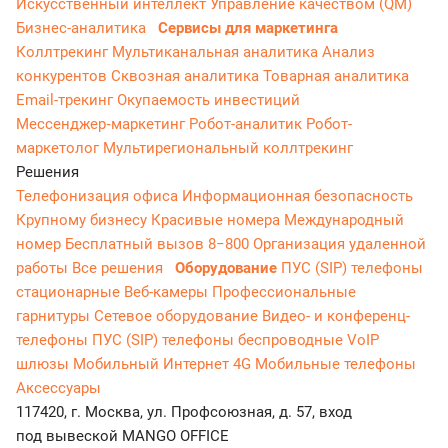
Искусственный интеллект
Управление качеством (QM)
Бизнес-аналитика
Сервисы для маркетинга
Коллтрекинг
Мультиканальная аналитика
Анализ
конкурентов
Сквозная аналитика
Товарная аналитика
Email-трекинг
Окупаемость инвестиций
Мессенджер‑маркетинг
Робот-аналитик
Робот-
маркетолог
Мультирегиональный коллтрекинг
Решения
Телефонизация офиса
Информационная безопасность
Крупному бизнесу
Красивые номера
Международный
номер
Бесплатный вызов 8−800
Организация удаленной
работы
Все решения
Оборудование
ПУС (SIP) телефоны
стационарные
Веб-камеры
Профессиональные
гарнитуры
Сетевое оборудование
Видео- и конференц-
телефоны
ПУС (SIP) телефоны беспроводные
VoIP
шлюзы
Мобильный Интернет 4G
Мобильные телефоны
Аксессуары
117420, г. Москва, ул. Профсоюзная, д. 57, вход
под вывеской MANGO OFFICE