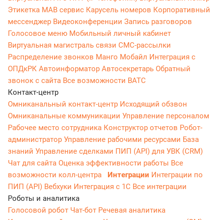
Этикетка
МАВ сервис
Карусель номеров
Корпоративный
мессенджер
Видеоконференции
Запись разговоров
Голосовое меню
Мобильный личный кабинет
Виртуальная магистраль связи
СМС-рассылки
Распределение звонков
Манго Мобайл
Интеграция с
ОПДкРК
Автоинформатор
Автосекретарь
Обратный
звонок с сайта
Все возможности ВАТС
Контакт-центр
Омниканальный контакт-центр
Исходящий обзвон
Омниканальные коммуникации
Управление персоналом
Рабочее место сотрудника
Конструктор отчетов
Робот-
администратор
Управление рабочими ресурсами
База
знаний
Управление сделками
ПИП (API) для УВК (CRM)
Чат для сайта
Оценка эффективности работы
Все
возможности колл-центра
Интеграции
Интеграции по
ПИП (API)
Вебхуки
Интеграция с 1С
Все интеграции
Роботы и аналитика
Голосовой робот
Чат-бот
Речевая аналитика